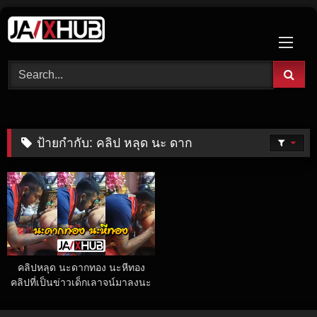
Skip
to
content
ป้ายกำกับ:
คลิป หลุด นะ ดาก
คลิปหลุด นะดากทอง นะหีทอง
คลิปที่เป็นข่าวเด็กเลาจน์มาลงนะ
ให้แขกหลง โดนอาจารย์สายมูเบ็ด
หี ทั้งเป่าทั้งลงลิ้นเบิร์นรูหีครบสูตร